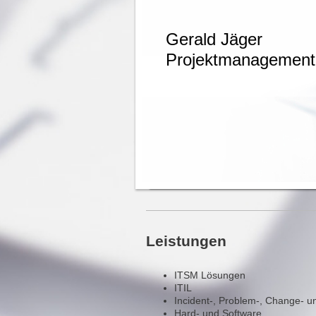
Gerald Jäger
Projektmanagement 
Leistungen
ITSM Lösungen
ITIL
Incident-, Problem-, Change-
Hard- und Software