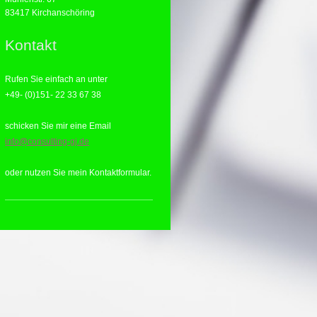
83417
Kirchanschöring
Kontakt
Rufen Sie einfach an unter
+49- (0)151- 22 33 67 38
schicken Sie mir eine Email
info@consulting-gj.de
oder nutzen Sie mein Kontaktformular.