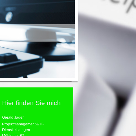
Hier finden Sie mich
Gerald
Jäger
Projektmanagement & IT-
Dienstleistungen
Mühlenstr.
67